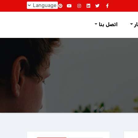
跳
至
内
ار
اتصل بنا
容