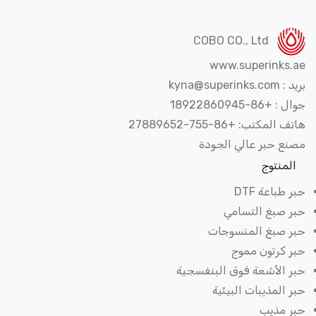
COBO CO., Ltd
www.superinks.
kyna@superinks
 +86-18922860945
 المكتب: +86-755-27889652
نع حبر عالي الجودة
لمنتوج
 طباعة DTF
ر صبغ التسامي
ر صبغ المنسوجات
ر كرتون مموج
ر الأشعة فوق البنفسجية
 المذيبات البيئية
ر مذيب