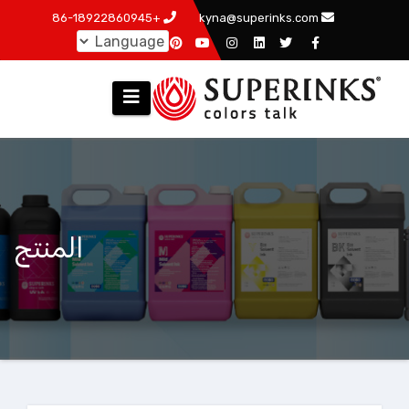
跳
+86-18922860945
kyna@superinks.com
至
内
容
المنتج