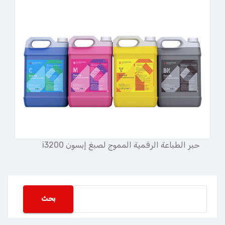
حبر الطباعة الرقمية المموج لصبغ إبسون i3200
搜
بحث
索