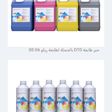
حبر طابعة DTG بالجملة لطابعة ريكو G5 G6