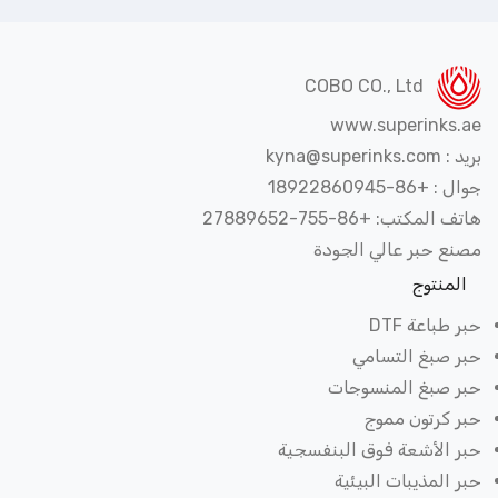
COBO CO., Ltd
www.superinks.
kyna@superinks
 +86-18922860945
 المكتب: +86-755-27889652
نع حبر عالي الجودة
لمنتوج
 طباعة DTF
ر صبغ التسامي
ر صبغ المنسوجات
ر كرتون مموج
ر الأشعة فوق البنفسجية
 المذيبات البيئية