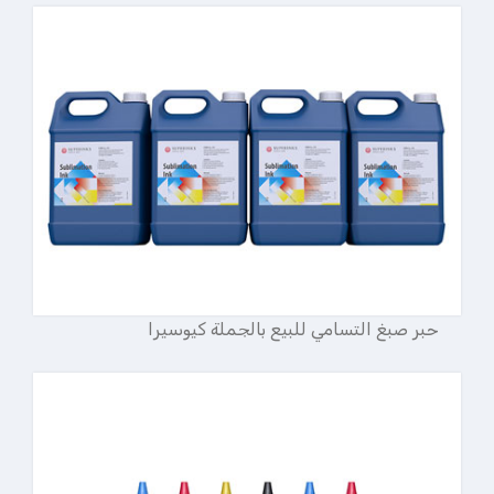
حبر صبغ التسامي للبيع بالجملة كيوسيرا