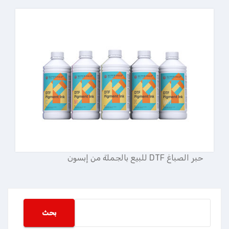
حبر الصباغ DTF للبيع بالجملة من إبسون
搜
بحث
索