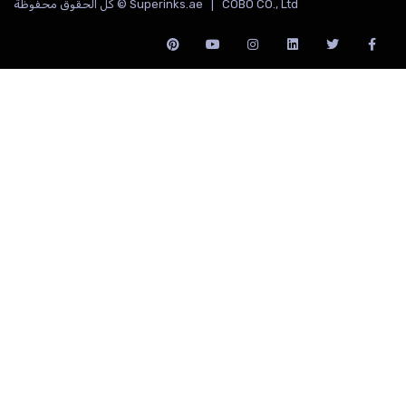
Superinks.ae | COBO CO., Ltd © كل الحقوق محفوظة