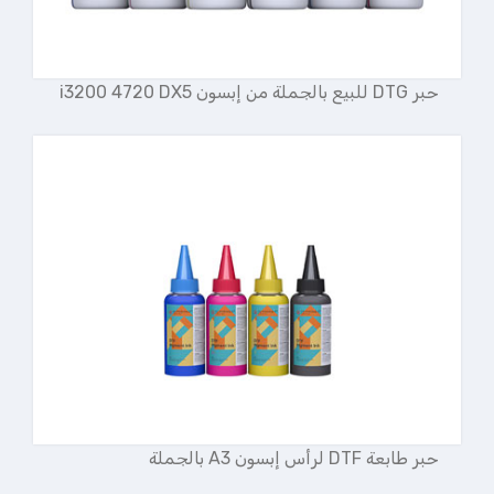
حبر DTG للبيع بالجملة من إبسون i3200 4720 DX5
حبر طابعة DTF لرأس إبسون A3 بالجملة