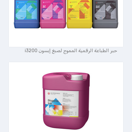
حبر الطباعة الرقمية المموج لصبغ إبسون i3200