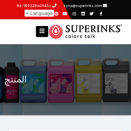
跳
+86-18922860945
kyna@superinks.com
至
内
容
المنتج