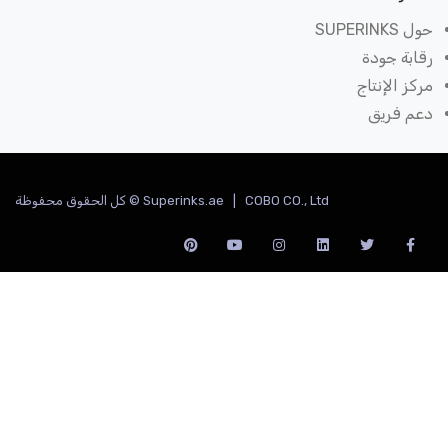
SUPERIN
بة جودة
ز الإنتاج
م فريق
Superinks.ae | COBO CO., Ltd © كل الحقوق محفوظة