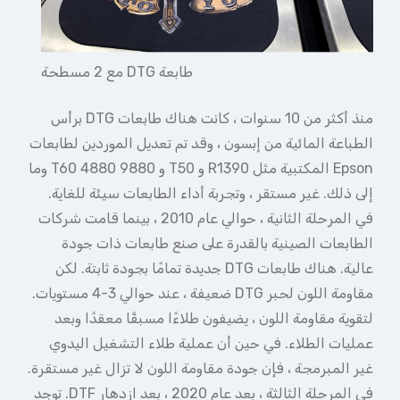
طابعة DTG مع 2 مسطحة
منذ أكثر من 10 سنوات ، كانت هناك طابعات DTG برأس
الطباعة المائية من إبسون ، وقد تم تعديل الموردين لطابعات
Epson المكتبية مثل R1390 و T50 و T60 4880 9880 وما
إلى ذلك. غير مستقر ، وتجربة أداء الطابعات سيئة للغاية.
في المرحلة الثانية ، حوالي عام 2010 ، بينما قامت شركات
الطابعات الصينية بالقدرة على صنع طابعات ذات جودة
عالية. هناك طابعات DTG جديدة تمامًا بجودة ثابتة. لكن
مقاومة اللون لحبر DTG ضعيفة ، عند حوالي 3-4 مستويات.
لتقوية مقاومة اللون ، يضيفون طلاءًا مسبقًا معقدًا وبعد
عمليات الطلاء. في حين أن عملية طلاء التشغيل اليدوي
غير المبرمجة ، فإن جودة مقاومة اللون لا تزال غير مستقرة.
في المرحلة الثالثة ، بعد عام 2020 ، بعد ازدهار DTF. توجد