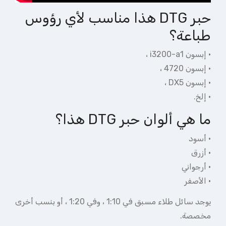
حبر DTG هذا مناسب لأي رؤوس
طباعة؟
· إبسون i3200-a1 ،
· إبسون 4720 ،
· إبسون DX5 ،
· إلخ.
ما هي ألوان حبر DTG هذا؟
· أسود
· أزرق
· أرجواني
· الأصفر
يوجد سائل طلاء مسبق في 1:10 ، وفي 1:20 ، أو بنسب أخرى
مخصصة.