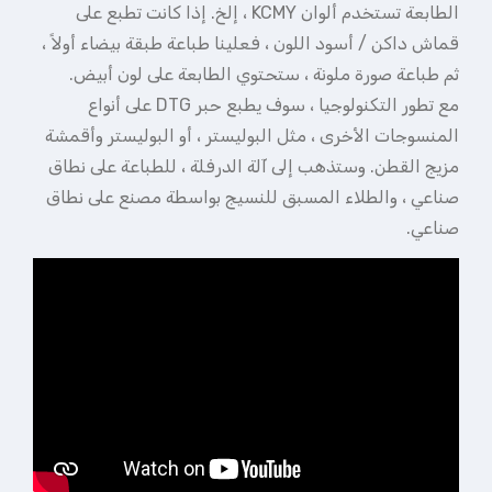
الطابعة تستخدم ألوان KCMY ، إلخ. إذا كانت تطبع على
قماش داكن / أسود اللون ، فعلينا طباعة طبقة بيضاء أولاً ،
ثم طباعة صورة ملونة ، ستحتوي الطابعة على لون أبيض.
مع تطور التكنولوجيا ، سوف يطبع حبر DTG على أنواع
المنسوجات الأخرى ، مثل البوليستر ، أو البوليستر وأقمشة
مزيج القطن. وستذهب إلى آلة الدرفلة ، للطباعة على نطاق
صناعي ، والطلاء المسبق للنسيج بواسطة مصنع على نطاق
صناعي.