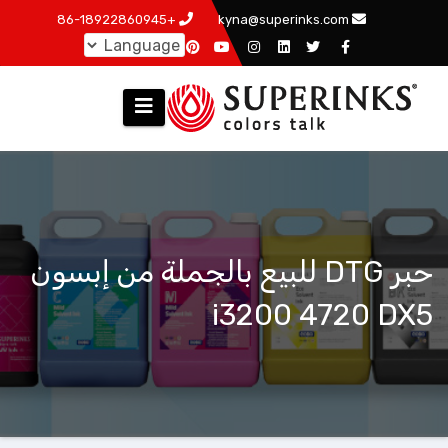
跳
+86-18922860945
kyna@superinks.com
至
内
容
حبر DTG للبيع بالجملة من إبسون
i3200 4720 DX