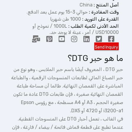
أصل المنتج :
China
وقت المغادرة :
حوالي 3-15 يوم عمل بعد الدفع.
القدرة على التوريد :
1000 طن شهريا
الحد الأدنى لكمية الطلب :
1000L / نموذج أو
USD10000 / أمر ، عينة لا يوجد حد.
ما هو حبر DTG؟
حبر DTG ، المعروف أيضًا باسم حبر الملابس ، وهو نوع من
حبر الصباغ المائي لطابعات المنسوجات الرقمية ، والطباعة
المباشرة على القمصان النهائية. طالما أن مساحة طباعة
القمصان النهائية صغيرة ، فإن طابعات DTG عادة ما تكون
صغيرة الحجم ، A3 أو A4 مسطحة ، مع رؤوس Epson
i3200-a1 أو 4720 أو DX5.
في الغالب ، تعمل أحبار DTG على المنسوجات القطنية.
عندما تطبع على قطعة قماش فاتحة / بيضاء / فارغة ، فإن